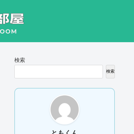
検索
検索
ともくん