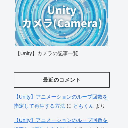
【Unity】カメラの記事一覧
最近のコメント
【Unity】アニメーションのループ回数を
指定して再生する方法
に
ともくん
より
【Unity】アニメーションのループ回数を