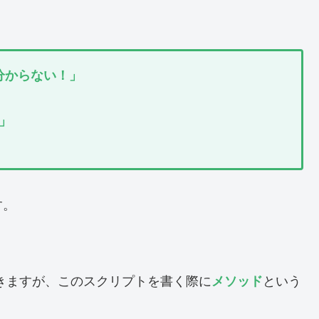
か分からない！」
」
す。
いきますが、このスクリプトを書く際に
メソッド
という