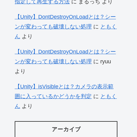
指定して再生する方法
に
まるっち
より
【Unity】DontDestroyOnLoadとは？シー
ンが変わっても破壊しない処理
に
ともく
ん
より
【Unity】DontDestroyOnLoadとは？シー
ンが変わっても破壊しない処理
に
ryuu
より
【Unity】isVisibleとは？カメラの表示範
囲に入っているかどうかを判定
に
ともく
ん
より
アーカイブ