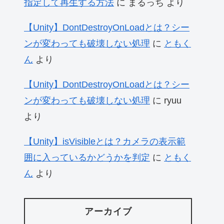
指定して再生する方法
に
まるっち
より
【Unity】DontDestroyOnLoadとは？シー
ンが変わっても破壊しない処理
に
ともく
ん
より
【Unity】DontDestroyOnLoadとは？シー
ンが変わっても破壊しない処理
に
ryuu
より
【Unity】isVisibleとは？カメラの表示範
囲に入っているかどうかを判定
に
ともく
ん
より
アーカイブ