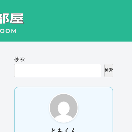
検索
検索
ともくん