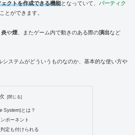
フェクトを作成できる機能
となっていて、
パーティク
ことができます。
、
炎
や
煙
、またゲーム内で動きのある際の
演出
など
クルシステムがどういうものなのか、基本的な使い方や
次
 System)とは？
コンポーネント
り判定も付けられる