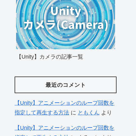
【Unity】カメラの記事一覧
最近のコメント
【Unity】アニメーションのループ回数を
指定して再生する方法
に
ともくん
より
【Unity】アニメーションのループ回数を