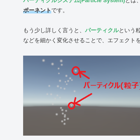
パーティクルシステム(Particle System)
とは
ポーネント
です。
もう少し詳しく言うと、
パーティクル
という
などを細かく変化させることで、エフェクト