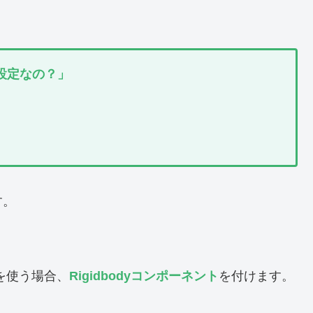
んな設定なの？」
す。
みを使う場合、
Rigidbodyコンポーネント
を付けます。