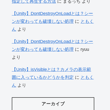
指定して再生する方法
に
まるっち
より
【Unity】DontDestroyOnLoadとは？シー
ンが変わっても破壊しない処理
に
ともく
ん
より
【Unity】DontDestroyOnLoadとは？シー
ンが変わっても破壊しない処理
に
ryuu
より
【Unity】isVisibleとは？カメラの表示範
囲に入っているかどうかを判定
に
ともく
ん
より
アーカイブ