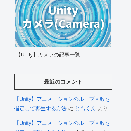
【Unity】カメラの記事一覧
最近のコメント
【Unity】アニメーションのループ回数を
指定して再生する方法
に
ともくん
より
【Unity】アニメーションのループ回数を