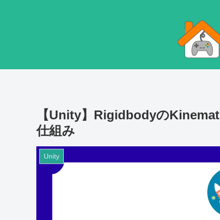
【Unity】RigidbodyのKi
仕組み
Unity