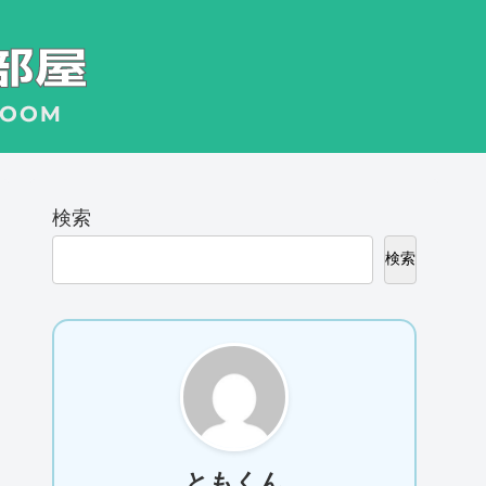
検索
検索
ともくん